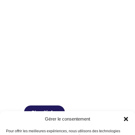
Activités
à la carte
Zumba, volleyball, tissu aérien, trapèze
et plus encore!
Plus d'infos
Gérer le consentement
Pour offrir les meilleures expériences, nous utilisons des technologies