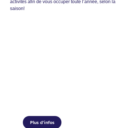
activités afin de vous occuper toute l’année, selon la
saison!
Rejoindre le cercle
des fermières
Tricot, métier à tisser ou bien broderie
japonaise.
Plus d'infos